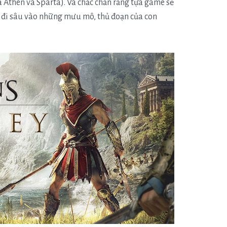
 Athen và Sparta). Và chắc chắn rằng tựa game sẽ
 đi sâu vào những mưu mô, thủ đoạn của con