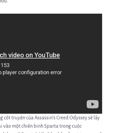
ood.
ng cốt truyện của Assassin’s Creed Odyssey sẽ lấy
ai vào một chiến binh Sparta trong cuộc