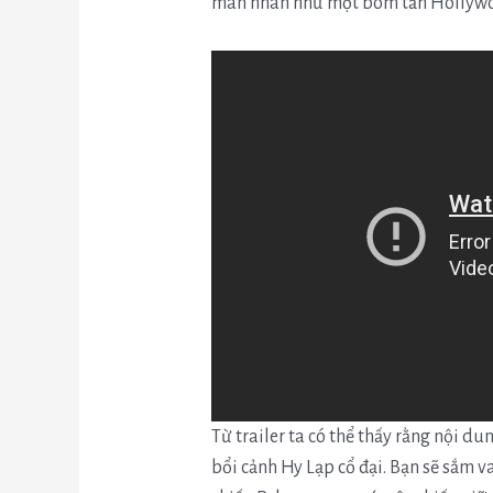
mãn nhãn như một bom tấn Hollyw
Từ trailer ta có thể thấy rằng nội du
bổi cảnh Hy Lạp cổ đại. Bạn sẽ sắm v