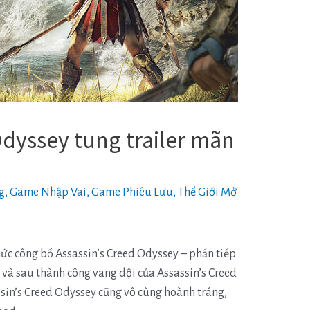
Odyssey tung trailer mãn
g
,
Game Nhập Vai
,
Game Phiêu Lưu
,
Thế Giới Mở
hức công bố Assassin’s Creed Odyssey – phần tiếp
, và sau thành công vang dội của Assassin’s Creed
assin’s Creed Odyssey cũng vô cùng hoành tráng,