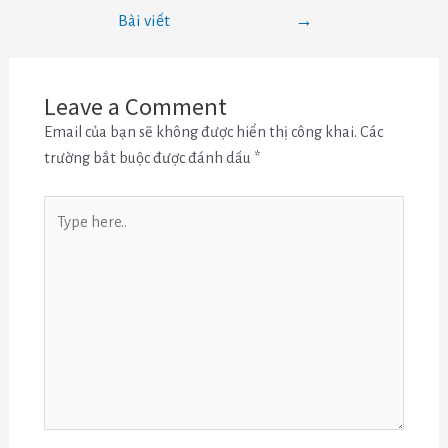
Bài viết
→
Leave a Comment
Email của bạn sẽ không được hiển thị công khai.
Các
trường bắt buộc được đánh dấu
*
Type
here..