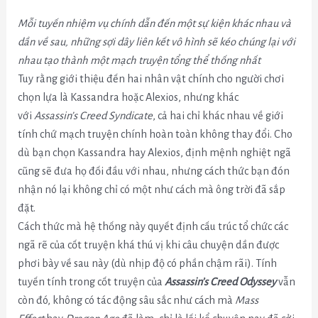
Mỗi tuyến nhiệm vụ chính dẫn đến một sự kiện khác nhau và
dần về sau, những sợi dây liên kết vô hình sẽ kéo chúng lại với
nhau tạo thành một mạch truyện tổng thể thống nhất
Tuy rằng giới thiệu đến hai nhân vật chính cho người chơi
chọn lựa là Kassandra hoặc Alexios, nhưng khác
với
Assassin’s Creed Syndicate
, cả hai chỉ khác nhau về giới
tính chứ mạch truyện chính hoàn toàn không thay đổi. Cho
dù bạn chọn Kassandra hay Alexios, định mệnh nghiệt ngã
cũng sẽ đưa họ đối đầu với nhau, nhưng cách thức bạn đón
nhận nó lại không chỉ có một như cách mà ông trời đã sắp
đặt.
Cách thức mà hệ thống này quyết định cấu trúc tổ chức các
ngã rẽ của cốt truyện khá thú vị khi câu chuyện dần được
phơi bày về sau này (dù nhịp độ có phần chậm rãi). Tính
tuyến tính trong cốt truyện của
Assassin’s Creed Odyssey
vẫn
còn đó, không có tác động sâu sắc như cách mà
Mass