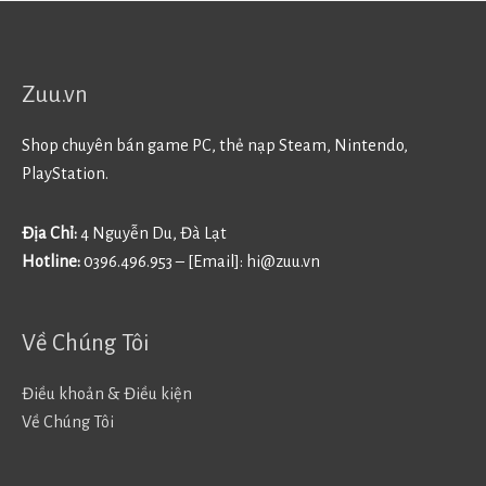
Zuu.vn
Shop chuyên bán game PC, thẻ nạp Steam, Nintendo,
PlayStation.
Địa Chỉ:
4 Nguyễn Du, Đà Lạt
Hotline:
0396.496.953 – [Email]:
hi@zuu.vn
Về Chúng Tôi
Điều khoản & Điều kiện
Về Chúng Tôi