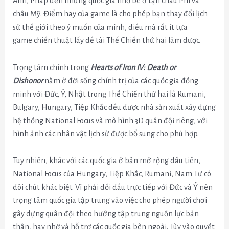
Anh, Pháp đến những quốc gia nhỏ bé ở tận châu Phi và
châu Mỹ. Điểm hay của game là cho phép bạn thay đổi lịch
sử thế giới theo ý muốn của mình, điều mà rất ít tựa
game chiến thuật lấy đề tài Thế Chiến thứ hai làm được.
Trọng tâm chính trong
Hearts of Iron IV: Death or
Dishonor
nằm ở đời sống chính trị của các quốc gia đồng
minh với Đức, Ý, Nhật trong Thế Chiến thứ hai là Rumani,
Bulgary, Hungary, Tiệp Khắc đều được nhà sản xuất xây dựng
hệ thống National Focus và mô hình 3D quân đội riêng, với
hình ảnh các nhân vật lịch sử được bổ sung cho phù hợp.
Tuy nhiên, khác với các quốc gia ở bản mở rộng đầu tiên,
National Focus của Hungary, Tiệp Khắc, Rumani, Nam Tư có
đôi chút khác biệt. Vì phải đối đầu trực tiếp với Đức và Ý nên
trọng tâm quốc gia tập trung vào việc cho phép người chơi
gây dựng quân đội theo hướng tập trung nguồn lực bản
thân, hay nhờ vả hỗ trợ các quốc gia bên ngoài. Tùy vào quyết