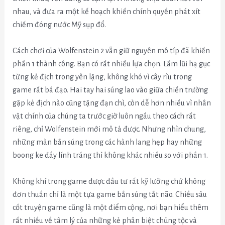
nhau, và đưa ra một kế hoạch khiến chính quyền phát xít
chiếm đóng nước Mỹ sụp đổ.
Cách chơi của Wolfenstein 2 vẫn giữ nguyên mô típ đã khiến
phần 1 thành công. Bạn có rất nhiều lựa chọn. Lầm lũi hạ gục
từng kẻ địch trong yên lặng, không khó vì cây rìu trong
game rất bá đạo. Hai tay hai súng lao vào giữa chiến trường
gặp kẻ địch nào cũng tặng đạn chì, còn dễ hơn nhiều vì nhân
vật chính của chúng ta trước giờ luôn ngầu theo cách rất
riêng, chỉ Wolfenstein mới mô tả được. Nhưng nhìn chung,
những màn bắn súng trong các hành lang hẹp hay những
boong ke đầy lính tráng thì không khác nhiều so với phần 1.
Không khí trong game được đầu tư rất kỹ lưỡng chứ không
đơn thuần chỉ là một tựa game bắn súng tắt não. Chiều sâu
cốt truyện game cũng là một điểm cộng, nơi bạn hiểu thêm
rất nhiều về tâm lý của những kẻ phân biệt chủng tộc và