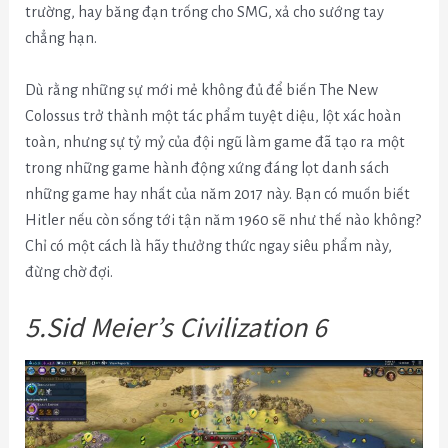
trường, hay băng đạn trống cho SMG, xả cho sướng tay
chẳng hạn.
Dù rằng những sự mới mẻ không đủ để biến The New
Colossus trở thành một tác phẩm tuyệt diệu, lột xác hoàn
toàn, nhưng sự tỷ mỷ của đội ngũ làm game đã tạo ra một
trong những game hành động xứng đáng lọt danh sách
những game hay nhất của năm 2017 này. Bạn có muốn biết
Hitler nếu còn sống tới tận năm 1960 sẽ như thế nào không?
Chỉ có một cách là hãy thưởng thức ngay siêu phẩm này,
đừng chờ đợi.
5.Sid Meier’s Civilization 6