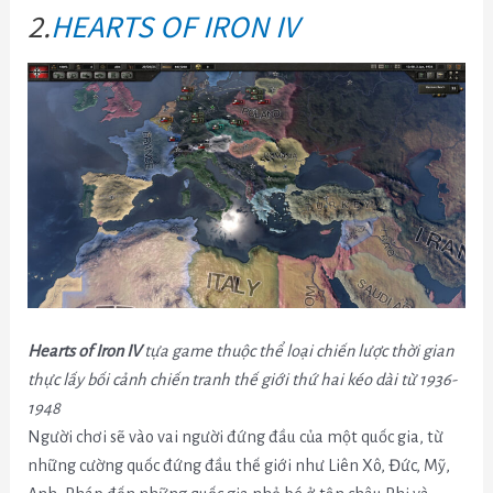
2.
HEARTS OF IRON IV
Hearts of Iron IV
tựa game thuộc thể loại chiến lược thời gian
thực lấy bối cảnh chiến tranh thế giới thứ hai kéo dài từ 1936-
1948
Người chơi sẽ vào vai người đứng đầu của một quốc gia, từ
những cường quốc đứng đầu thế giới như Liên Xô, Đức, Mỹ,