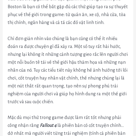
Boston là bạn có thể bắt gặp đủ các thứ giúp tạo ra sự thuyết
phục về thế giới trong game: từ quán ăn, xe cộ, nhà cửa, tòa
thị chính, ngân hàng và cả tá các đồ vật linh tinh.
Chỉ đơn giản nhìn vào chúng là bạn cũng có thể ít nhiều
đoán ra được chuyện gì đã xảy ra. Một số tuy rất hài hước,
nhưng lại không ít những cảnh tượng gieo rắc lên người chơi
một nỗi buồn tê tái về thế giới hậu thảm họa và những nạn
nhân của nó. Tuy các tiểu tiết này không hề ảnh hưởng tới lối
chơi, cốt truyện hay nhân vật chính, thế nhưng chúng lại là
một nút thắt rất quan trọng, tạo nên sự phong phú trải
nghiệm của người chơi và giúp họ hình dung ra một thế giới
trước và sau cuộc chiến.
Mặc dù mọi thứ trong game được làm rất tốt nhưng phải
công nhận rằng
Fallout 4
là phiên bản có cốt truyện chính…
dở nhất mà người viết từng trải nghiệm (tính cả phiên bản