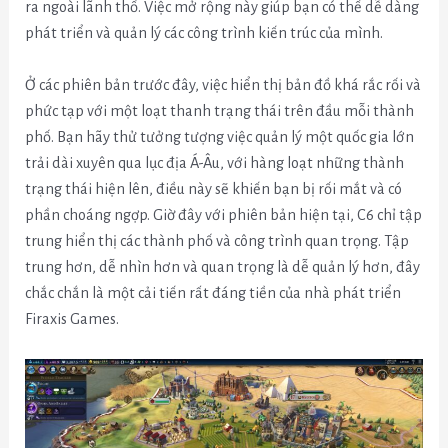
ra ngoài lãnh thổ. Việc mở rộng này giúp bạn có thể dễ dàng
phát triển và quản lý các công trình kiến trúc của mình.
Ở các phiên bản trước đây, việc hiển thị bản đồ khá rắc rối và
phức tạp với một loạt thanh trạng thái trên đầu mỗi thành
phố. Bạn hãy thử tưởng tượng việc quản lý một quốc gia lớn
trải dài xuyên qua lục địa Á-Âu, với hàng loạt những thành
trạng thái hiện lên, điều này sẽ khiến bạn bị rối mắt và có
phần choáng ngợp. Giờ đây với phiên bản hiện tại, C6 chỉ tập
trung hiển thị các thành phố và công trình quan trọng. Tập
trung hơn, dễ nhìn hơn và quan trọng là dễ quản lý hơn, đây
chắc chắn là một cải tiến rất đáng tiền của nhà phát triển
Firaxis Games.