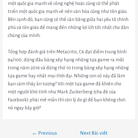
một quốc gia mạnh về công nghệ hoặc cũng có thể phát
triển một quốc gia mạnh về nền văn hóa cũng như tôn giáo.
Bên cạnh đó, bạn cũng có thể cân bằng giữa hai yếu tố chính
phủ và tôn giáo để mang đến những lợi ích tốt nhất cho dân
chúng của mình.
Tổng hợp đánh giá trên Metacritic, C6 đạt điểm trung bình
94/100, đứng đầu bảng xếp hạng những tựa game ra mắt
trong năm 2016 và đứng thứ 10 trong bảng xếp hạng những
tựa game hay nhất mọi thời đại. Những con số này đã làm
bạn cảm thấy ấn tượng? Với một tựa game đã khiến cho
một người khó tính như Mark Zuckerberg (cha đẻ của
Facebook) phải mê mẩn thì còn lý do gì để bạn không chơi
nó ngay bây giờ?
←
Previous
Next Bài viết