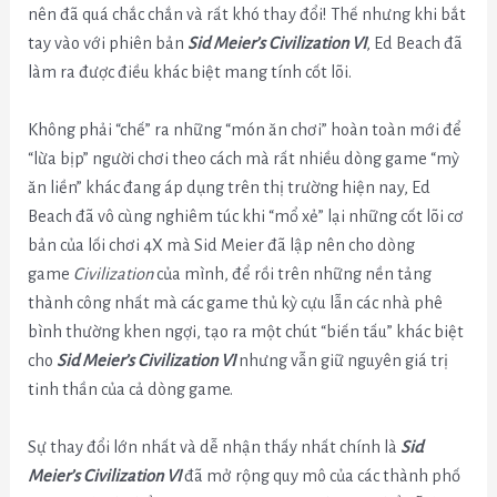
nên đã quá chắc chắn và rất khó thay đổi! Thế nhưng khi bắt
tay vào với phiên bản
Sid Meier’s Civilization VI
, Ed Beach đã
làm ra được điều khác biệt mang tính cốt lõi.
Không phải “chế” ra những “món ăn chơi” hoàn toàn mới để
“lừa bịp” người chơi theo cách mà rất nhiều dòng game “mỳ
ăn liền” khác đang áp dụng trên thị trường hiện nay, Ed
Beach đã vô cùng nghiêm túc khi “mổ xẻ” lại những cốt lõi cơ
bản của lối chơi 4X mà Sid Meier đã lập nên cho dòng
game
Civilization
của mình, để rồi trên những nền tảng
thành công nhất mà các game thủ kỳ cựu lẫn các nhà phê
bình thường khen ngợi, tạo ra một chút “biến tấu” khác biệt
cho
Sid Meier’s Civilization VI
nhưng vẫn giữ nguyên giá trị
tinh thần của cả dòng game.
Sự thay đổi lớn nhất và dễ nhận thấy nhất chính là
Sid
Meier’s Civilization VI
đã mở rộng quy mô của các thành phố