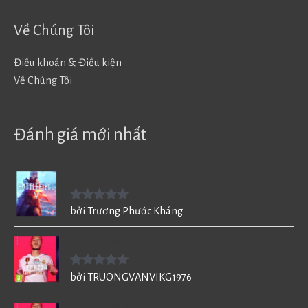
Về Chúng Tôi
Điều khoản & Điều kiện
Về Chúng Tôi
Đánh giá mới nhất
Battlefield V - BF5
Được xếp
bởi Trương Phước Kháng
hạng
5
5
sao
FIFA 20 cho PC
Được xếp
bởi TRUONGVANVIKG1976
hạng
5
5
sao
FIFA 20 cho PC