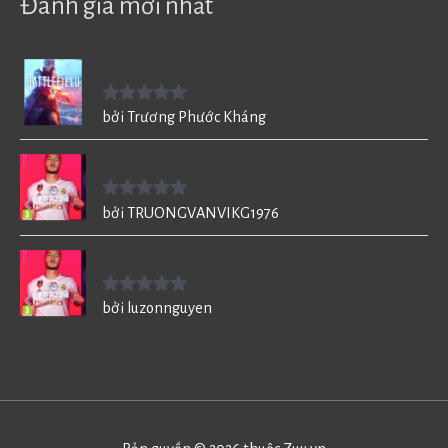
Đánh giá mới nhất
Battlefield V - BF5
Được xếp
bởi Trương Phước Kháng
hạng
5
5
sao
FIFA 20 cho PC
Được xếp
bởi TRUONGVANVIKG1976
hạng
5
5
sao
FIFA 20 cho PC
Được xếp
bởi luzonnguyen
hạng
5
5
sao