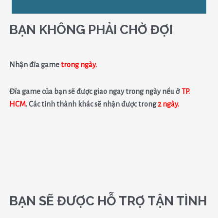
BẠN KHÔNG PHẢI CHỜ ĐỢI
Nhận đĩa game
trong ngày.
Đĩa game của bạn sẽ được giao ngay trong ngày nếu ở
TP.
HCM
. Các tỉnh thành khác sẽ nhận được trong
2 ngày.
BẠN SẼ ĐƯỢC HỖ TRỢ TẬN TÌNH