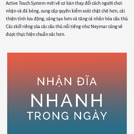
Active Touch System mới về cơ bản thay đổi cách người chơi
nhận và đá bóng, cung cấp quyền kiểm soát chặt chẽ hơn, cải
thiện tính lưu động, sáng tạo hơn và tăng cá nhân hóa cầu thủ.
Các skill riêng của các cầu thủ nổi tiếng như Neymar cũng sẽ
được thực hiện chuẩn xác hơn.