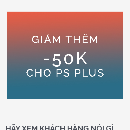
HÃY XEM KHÁCH HÀNG NÓI GÌ