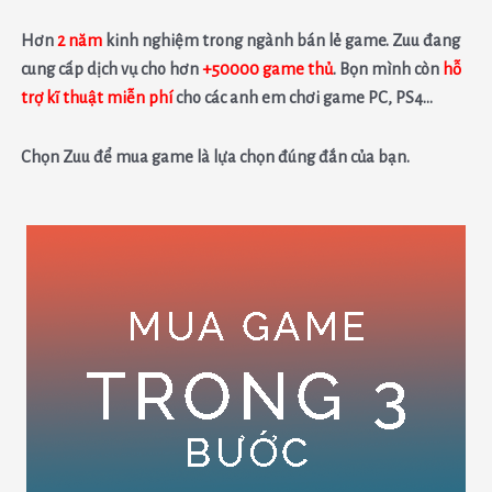
Hơn
2 năm
kinh nghiệm trong ngành bán lẻ game. Zuu đang
cung cấp dịch vụ cho hơn
+50000 game thủ
. Bọn mình còn
hỗ
trợ kĩ thuật miễn phí
cho các anh em chơi game PC, PS4…
Chọn Zuu để mua game là lựa chọn đúng đắn của bạn.