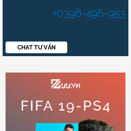
+0396-496-953
CHAT TƯ VẤN