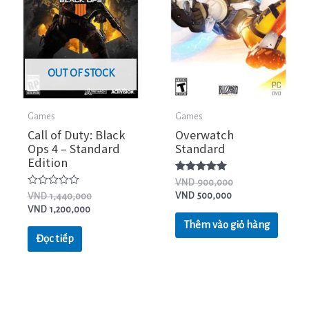
OUT OF STOCK
Games
Games
Call of Duty: Black
Overwatch
Ops 4 – Standard
Standard
Edition
Được xếp
VND
900,000
hạng
Được
VND
500,000
VND
1,440,000
5.00
xếp
VND
1,200,000
5 sao
hạng
0
Thêm vào giỏ hàng
5
Đọc tiếp
sao