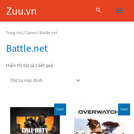
Skip
Main
Zuu.vn
to
content
Menu
Trang chủ
/
Games
/ Battle.net
Battle.net
Hiển thị tất cả 2 kết quả
Sale!
Sale!