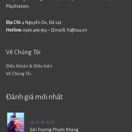
PlayStation.
Địa Chỉ:
4 Nguyễn Du, Đà Lạt
Hotline:
0396.496.953 – [Email]:
hi@zuu.vn
Về Chúng Tôi
Điều khoản & Điều kiện
Về Chúng Tôi
Đánh giá mới nhất
Battlefield V - BF5
Được xếp
bởi Trương Phước Kháng