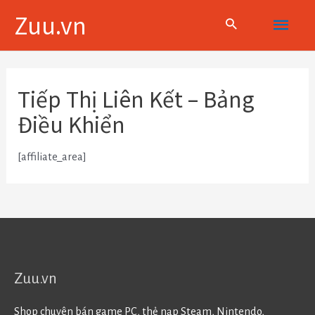
Skip
Main
Zuu.vn
to
content
Menu
Tiếp Thị Liên Kết – Bảng
Điều Khiển
[affiliate_area]
Zuu.vn
Shop chuyên bán game PC, thẻ nạp Steam, Nintendo,